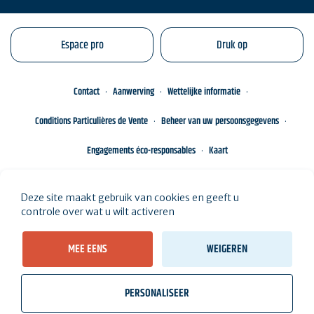
Espace pro
Druk op
Contact
Aanwerving
Wettelijke informatie
Conditions Particulières de Vente
Beheer van uw persoonsgegevens
Engagements éco-responsables
Kaart
Deze site maakt gebruik van cookies en geeft u
controle over wat u wilt activeren
MEE EENS
WEIGEREN
PERSONALISEER
wb_twilight
videocam
location_on