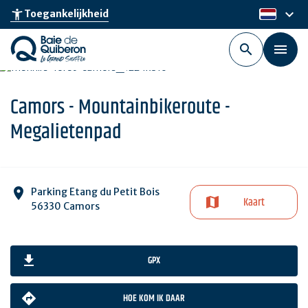
Skip
keyboard_arrow_down
accessibility_new
Toegankelijkheid
nl
to
main
content
Camors - Mountainbikeroute -
Megalietenpad
Parking Etang du Petit Bois
Kaart
56330 Camors
GPX
HOE KOM IK DAAR