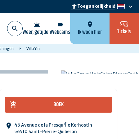
keyboard_arrow_down
accessibility_new
Toegankelijkheid
nl
wb_twilight
videocam
location_on
Tickets
Weer, getijden
Webcams
Ik woon hier
oningen
Villa Yin
BOEK
46 Avenue de la Presqu'Île Kerhostin
56510 Saint-Pierre-Quiberon