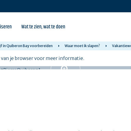
iseren
Wat te zien, wat te doen
jf in Quiberon Bay voorbereiden
Waar moet ik slapen?
Vakantiew
e van je browser voor meer informatie.