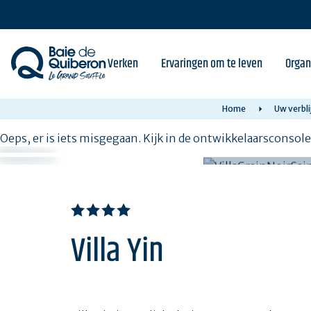
Skip
to
main
content
Verken
Ervaringen om te leven
Organ
Home
Uw verbli
Oeps, er is iets misgegaan. Kijk in de ontwikkelaarsconsol
Villa Yin