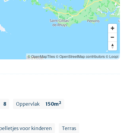
© OpenMapTiles
© OpenStreetMap contributors
© Loopi
8
Oppervlak
150m²
pelletjes voor kinderen
Terras