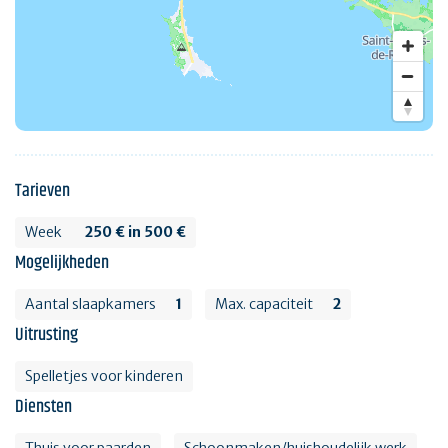
Tarieven
Week
250 € in 500 €
Mogelijkheden
Aantal slaapkamers
1
Max. capaciteit
2
Uitrusting
Spelletjes voor kinderen
Diensten
Thuis voor paarden
Schoonmaken/huishoudelijk werk