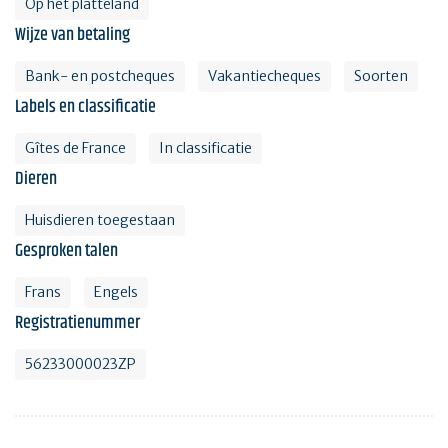
Op het platteland
Wijze van betaling
Bank- en postcheques
Vakantiecheques
Soorten
Labels en classificatie
Gîtes de France
In classificatie
Dieren
Huisdieren toegestaan
Gesproken talen
Frans
Engels
Registratienummer
56233000023ZP