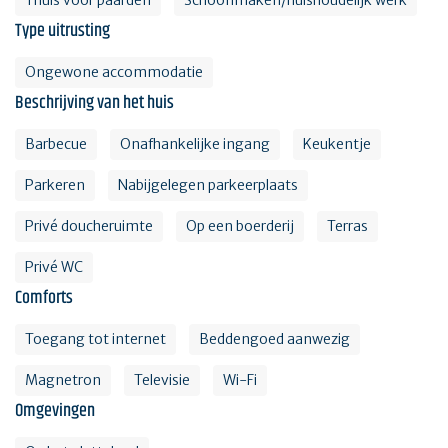
Type uitrusting
Ongewone accommodatie
Beschrijving van het huis
Barbecue
Onafhankelijke ingang
Keukentje
Parkeren
Nabijgelegen parkeerplaats
Privé doucheruimte
Op een boerderij
Terras
Privé WC
Comforts
Toegang tot internet
Beddengoed aanwezig
Magnetron
Televisie
Wi-Fi
Omgevingen