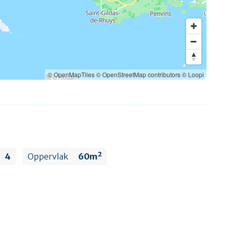
© OpenMapTiles
© OpenStreetMap contributors
© Loopi
4
Oppervlak
60m²