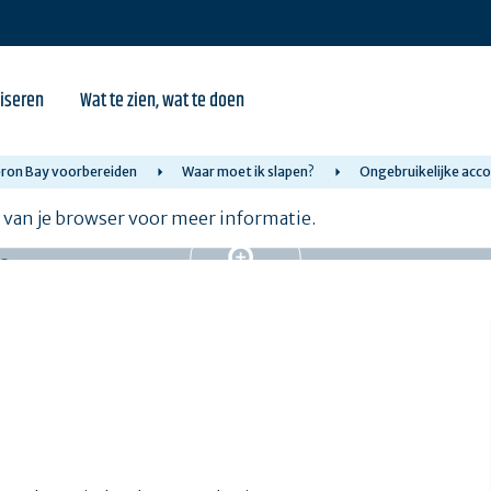
iseren
Wat te zien, wat te doen
beron Bay voorbereiden
Waar moet ik slapen?
Ongebruikelijke ac
e van je browser voor meer informatie.