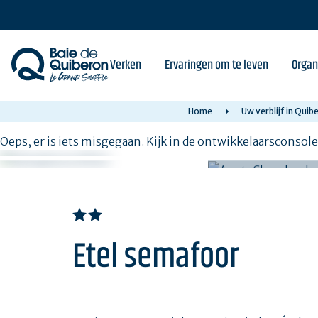
Skip
to
main
content
Verken
Ervaringen om te leven
Organ
Home
Uw verblijf in Qui
Oeps, er is iets misgegaan. Kijk in de ontwikkelaarsconsol
Etel semafoor