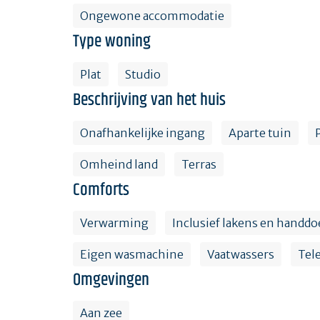
Ongewone accommodatie
Type woning
Plat
Studio
Beschrijving van het huis
Onafhankelijke ingang
Aparte tuin
Omheind land
Terras
Comforts
Verwarming
Inclusief lakens en handd
Eigen wasmachine
Vaatwassers
Tele
Omgevingen
Aan zee