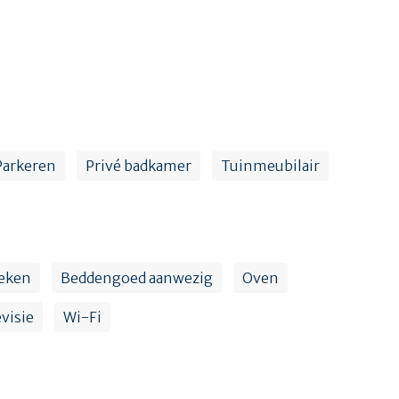
Parkeren
Privé badkamer
Tuinmeubilair
oeken
Beddengoed aanwezig
Oven
visie
Wi-Fi