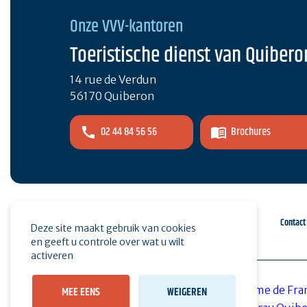
Onze VVV-kantoren
Toeristische dienst van Quibero
14 rue de Verdun
56170 Quiberon
02 44 84 56 56
Brochures
Espace pro
Druk op
Contact
Deze site maakt gebruik van cookies
en geeft u controle over wat u wilt
activeren
MEE EENS
WEIGEREN