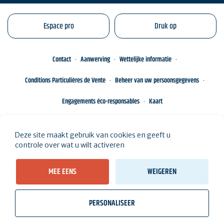
Espace pro
Druk op
Contact
Aanwerving
Wettelijke informatie
Conditions Particulières de Vente
Beheer van uw persoonsgegevens
Engagements éco-responsables
Kaart
Deze site maakt gebruik van cookies en geeft u
controle over wat u wilt activeren
MEE EENS
WEIGEREN
PERSONALISEER
wb_twilight
videocam
location_on
Tickets
Weer, getijden
Webcams
Ik woon hier