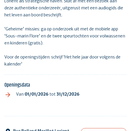
Lorient als strategische haven. Sluit af met een bezoek aan
deze authentieke onderzeeër, uitgerust met een audiogids die
het leven aan boord beschrijft.
‘Geheime’ missies: ga op onderzoek uit met de mobiele app
‘Sous-marin Flore’ en de twee speurtochten voor volwassenen
en kinderen (gratis).
Voor de openingstijden: schrijf ‘Het hele jaar door volgens de
kalender’
Openingsdata
Van
01/01/2026
tot
31/12/2026
Rue Rolland Morillot Lorient