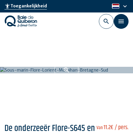
Skip
keyboard_arrow_down
accessibility_new
Toegankelijkheid
nl
to
main
content
De onderzeeër Flore-S645 en
11.2€
/ pers.
Van