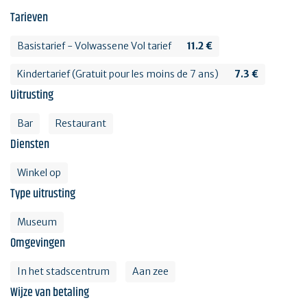
Tarieven
Basistarief - Volwassene Vol tarief
11.2 €
Kindertarief (Gratuit pour les moins de 7 ans)
7.3 €
Uitrusting
Bar
Restaurant
Diensten
Winkel op
Type uitrusting
Museum
Omgevingen
In het stadscentrum
Aan zee
Wijze van betaling