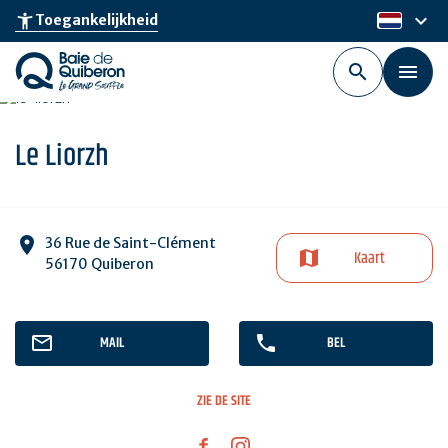
Skip
keyboard_arrow_down
accessibility_new
Toegankelijkheid
nl
to
main
content
Le Liorzh
36 Rue de Saint-Clément
Kaart
56170 Quiberon
MAIL
BEL
ZIE DE SITE