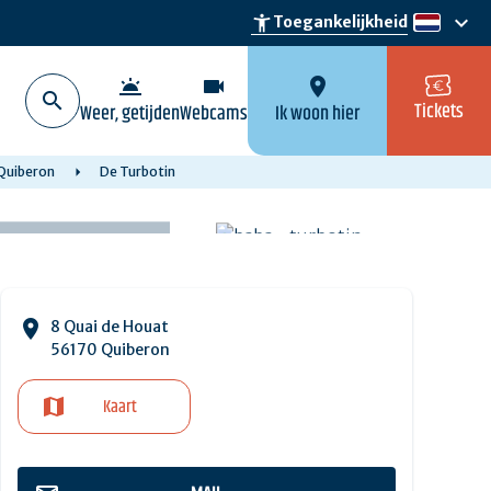
keyboard_arrow_down
accessibility_new
Toegankelijkheid
nl
wb_twilight
videocam
location_on
Tickets
Weer, getijden
Webcams
Ik woon hier
 Quiberon
De Turbotin
8 Quai de Houat
56170 Quiberon
Kaart