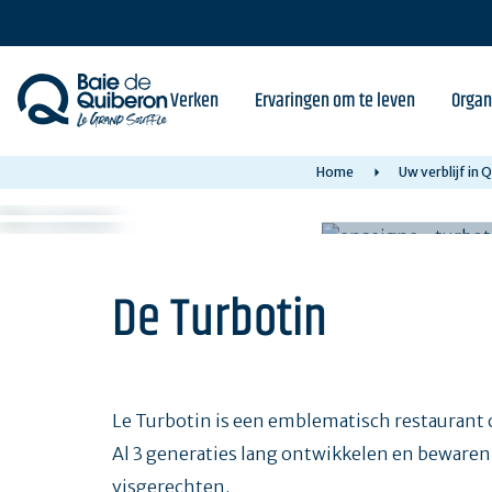
Skip
to
main
content
Verken
Ervaringen om te leven
Organ
Home
Uw verblijf in
De Turbotin
Le Turbotin is een emblematisch restaurant 
Al 3 generaties lang ontwikkelen en bewaren 
visgerechten.