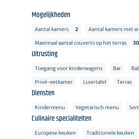
Mogelijkheden
Aantal kamers
2
Aantal kamers met a
Maximaal aantal couverts op het terras
3
Uitrusting
Toegang voor kinderwagens
Bar
Ba
Privé-eetkamer
Luiertafel
Terras
Diensten
Kindermenu
Vegetarisch menu
Sem
Culinaire specialiteiten
Europese keuken
Traditionele keuken