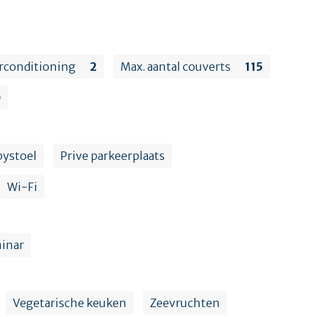
irconditioning
2
Max. aantal couverts
115
0
bystoel
Prive parkeerplaats
Wi-Fi
inar
Vegetarische keuken
Zeevruchten