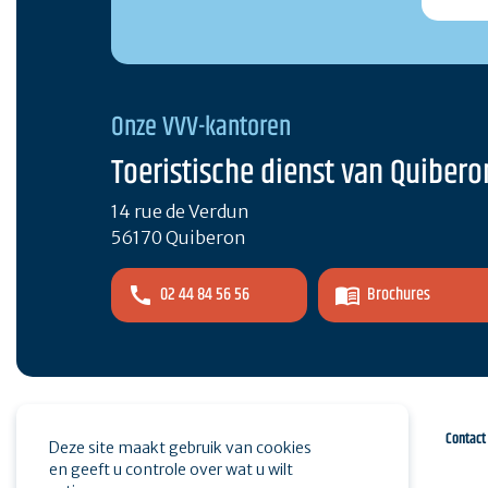
Onze VVV-kantoren
Toeristische dienst van Quibero
14 rue de Verdun
56170 Quiberon
02 44 84 56 56
Brochures
Espace pro
Druk op
Contact
Deze site maakt gebruik van cookies
en geeft u controle over wat u wilt