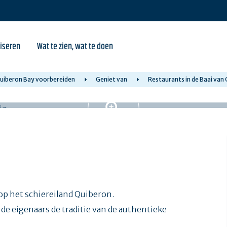
iseren
Wat te zien, wat te doen
 Quiberon Bay voorbereiden
Geniet van
Restaurants in de Baai van
op het schiereiland Quiberon.
de eigenaars de traditie van de authentieke