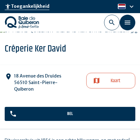
Skip
keyboard_arrow_down
accessibility_new
Toegankelijkheid
nl
to
main
content
Crêperie Ker David
18 Avenue des Druides
Kaart
56510 Saint-Pierre-
Quiberon
BEL