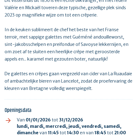
Dit vissershuis uit 1856 is een echte blikvanger, en met reden!
Valérie en Mickaël toveren deze typische, gezellige plek sinds
2023 op magnifieke wijze om tot een crêperie.
In de keuken sublimeert de chef het beste van het Franse
terroir, met sappige galettes met Guéméné andouilleworst,
sint-jakobsschelpen en preifondue of Savoyse lekkernijen, en
om zoet af te sluiten een heerlijke crêpe met geroosterde
appels en... karamel met gezouten boter, natuurlijk!
De galettes en crêpes gaan vergezeld van cider van La Ruaudaie
of ambachtelijke bieren van Lancelot, zodat de proefervaring de
kleuren van Bretagne volledig weerspiegelt.
Openingsdata
Van
01/01/2026
tot
31/12/2026
lundi, mardi, mercredi, jeudi, vendredi, samedi,
dimanche
van
11:45
tot
14:30
en van
18:45
tot
21:00