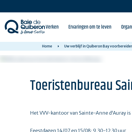
Skip
to
main
content
Verken
Ervaringen om te leven
Organ
Home
Uw verblijf in Quiberon Bay voorbereide
Toeristenbureau Sai
Het VVV-kantoor van Sainte-Anne d'Auray is 
Feestdagen 14/07 en 15/08: 9.30-12.30 uur