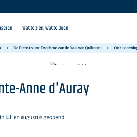
iseren
Wat te zien, wat te doen
n
De Dienst voor Toerisme van de Baai van Quiberon
Onze openin
nte-Anne d'Auray
in juli en augustus geopend.