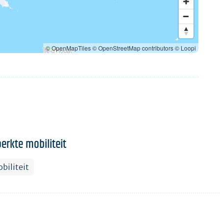
© OpenMapTiles
© OpenStreetMap contributors
© Loopi
erkte mobiliteit
biliteit