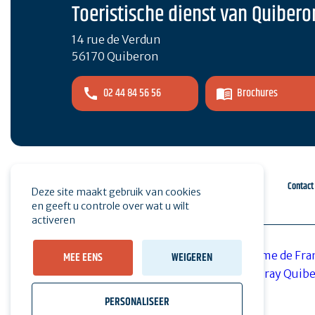
Toeristische dienst van Quibero
14 rue de Verdun
56170 Quiberon
02 44 84 56 56
Brochures
Espace pro
Druk op
Contact
Deze site maakt gebruik van cookies
en geeft u controle over wat u wilt
activeren
MEE EENS
WEIGEREN
PERSONALISEER