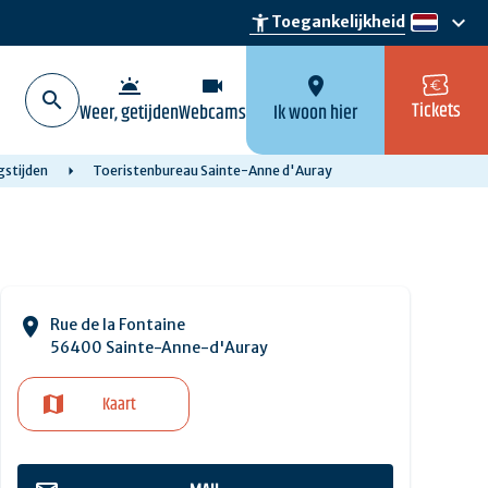
keyboard_arrow_down
accessibility_new
Toegankelijkheid
nl
wb_twilight
videocam
location_on
Tickets
Weer, getijden
Webcams
Ik woon hier
gstijden
Toeristenbureau Sainte-Anne d'Auray
Rue de la Fontaine
56400 Sainte-Anne-d'Auray
Kaart