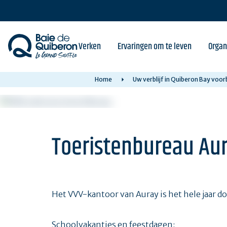
Skip
to
main
content
Verken
Ervaringen om te leven
Organ
Home
Uw verblijf in Quiberon Bay voor
Toeristenbureau Au
Het VVV-kantoor van Auray is het hele jaar d
Schoolvakanties en feestdagen: