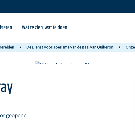
iseren
Wat te zien, wat te doen
bereiden
De Dienst voor Toerisme van de Baai van Quiberon
Onze 
ray
oor geopend.