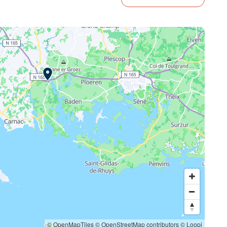
© OpenMapTiles
© OpenStreetMap contributors
© Loopi