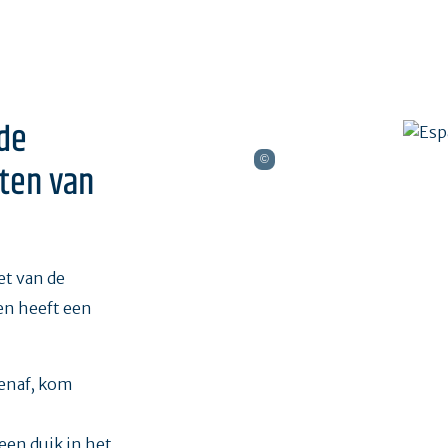
de
ten van
et van de
n heeft een
tenaf, kom
en duik in het