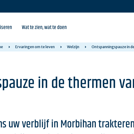
iseren
Wat te zien, wat te doen
me
Ervaringen om te leven
Welzijn
Ontspanningspauze in de
pauze in de thermen va
dens uw verblijf in Morbihan trakte