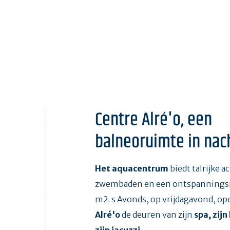
Centre Alré'o, een
balneoruimte in na
Het aquacentrum
biedt talrijke a
zwembaden en een ontspanningsr
m2. s Avonds, op vrijdagavond, op
Alré'o
de deuren van zijn
spa, zij
zijn jacuzzi
.