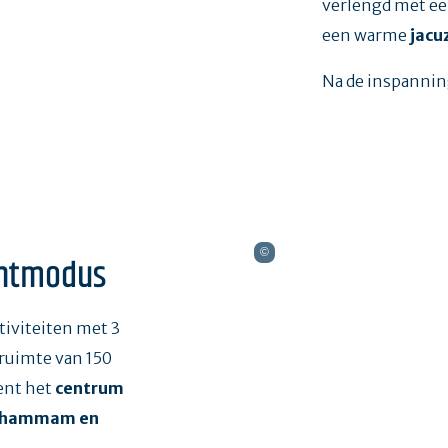
verlengd met e
een warme
jacuz
Na de inspannin
chtmodus
ctiviteiten met 3
uimte van 150
ent het
centrum
n hammam en