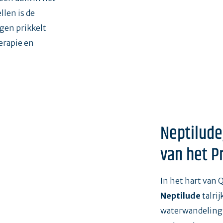
llen is de
igen prikkelt
erapie en
Neptilude
van het P
In het hart van 
Neptilude
talrij
waterwandeling 