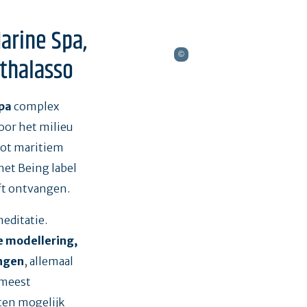
arine Spa,
 thalasso
pa
complex
oor het milieu
oot maritiem
het Being label
ft ontvangen.
meditatie.
 modellering,
ngen
, allemaal
 meest
ten mogelijk