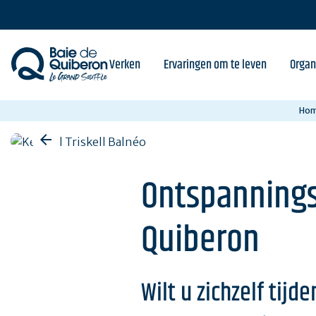
Skip
to
main
content
Verken
Ervaringen om te leven
Organ
Ho
Ontspannings
Quiberon
Wilt u zichzelf tij