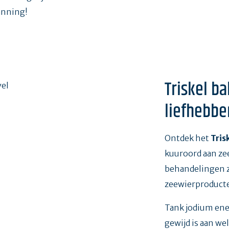
anning!
Triskel ba
liefhebbe
Ontdek het
Tris
kuuroord aan zee
behandelingen z
zeewierproduct
Tank jodium ene
gewijd is aan we