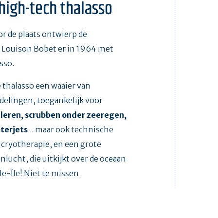
 high-tech thalasso
r de plaats ontwierp de
Louison Bobet er in 1964 met
sso.
 thalasso een waaier van
delingen, toegankelijk voor
leren, scrubben onder zeeregen,
terjets
... maar ook technische
 cryotherapie, en een grote
nlucht, die uitkijkt over de oceaan
le-Île! Niet te missen.