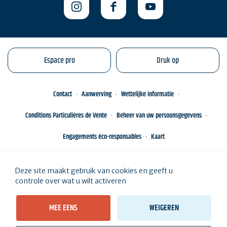
Espace pro
Druk op
Contact
Aanwerving
Wettelijke informatie
Conditions Particulières de Vente
Beheer van uw persoonsgegevens
Engagements éco-responsables
Kaart
Deze site maakt gebruik van cookies en geeft u
controle over wat u wilt activeren
MEE EENS
WEIGEREN
Bekijk de resultaten op de kaart (
0 resultaten
)